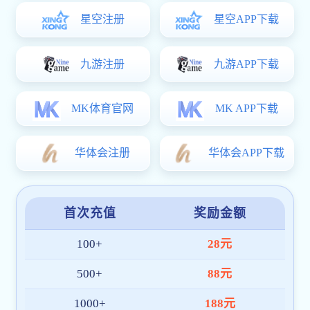
体关注的焦点。最近，B费（布鲁诺·费尔南德斯）对
于赖斯（德克兰·赖斯）的评价引发了广泛讨论，他认
为赖斯应当获得赛季最佳球员称号。此外，B费对于
赖斯转会阿森纳表示失落，并表达了渴望与他共事的
愿望。本文将从四个方面进行深入探讨，包括B费对
赖斯表现的赞赏、赖斯转会阿森纳带来的影响、B费
与赖斯的潜在合作以及两人未来的发展前景。这些内
容将为读者呈现出更全面的视角，让大家更好地理解
这位曼联核心与英超新星之间的微妙关系。
1、B费对赖斯表现的赞赏
B费在近期的一次采访中，对赖斯本赛季的表现给予
了高度评价。他指出，赖斯不仅在比赛中展现出了卓
越的技战术素养，还具备很强的领导能力。他能够有