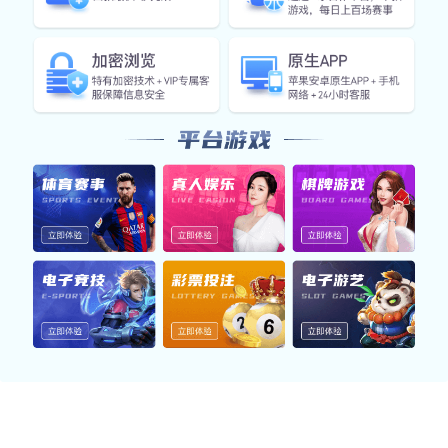
时也流露出了一丝失落之情。这种失落主要源于赖斯
选择转会至阿森纳，而非留在其他竞争对手身边。对
于曼联球迷来说，看到这样一位优秀球员加入 rival 的
队伍，无疑是一种考验。
阿森纳近年来通过强化阵容构建和战术调整逐渐崛
起，而赖斯作为其中的重要一环，将极大增强他们中
场控制力。因此，在这个背景下，若能阻止这样的转
会，对于任何竞争者来说都显得尤为重要。B费对此
自然感到惋惜，因为他们本有机会共同拼搏，实现更
多荣誉。
此外，这笔交易还可能进一步加剧曼联与阿森纳之间
的竞争关系。随着两支球队实力不断提升，每场交锋
都将变得更加激烈。而这种竞争不仅仅局限于场上，