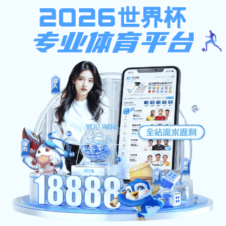
注册入口
星空体育入口
APP与网页版入
口｜畅享全球体育赛事与数据
服务
欢迎访问
星空体育入口
，提供全面覆盖足球、
篮球、电竞等项目的赛事资讯与数据内容， 支
持
APP下载
与
网页使用
，每日同步更新千场比
赛，聚焦热门体育内容， 助您轻松获取赛事动
态，掌握比赛节奏。