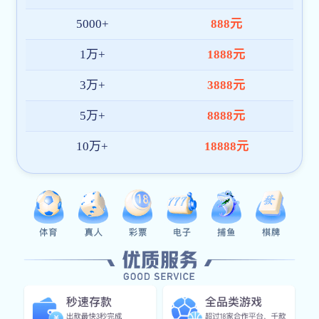
仅影响了他的上场时间，也让球队在进攻端缺乏有效
支撑。
另一方面，吉滕斯作为中场球员，同样面临着类似的
问题。他在组织进攻和防守反击方面的贡献并未达到
预期。虽然他有着不错的技术基础，但在比赛中的决
策和执行力上都显得不足。这使得他无法成为球队中
不可或缺的一员，而这也是旧将提出出售他的原因之
一。
总的来说，加纳乔与吉滕斯目前都处于职业生涯的重
要阶段，但他们所展现出的水平却未能匹配俱乐部对
他们的期待，这无疑给他们未来的发展带来了压力。
2、市场价值分析
在当前足坛，年轻球员的市场价值往往受到其潜力和