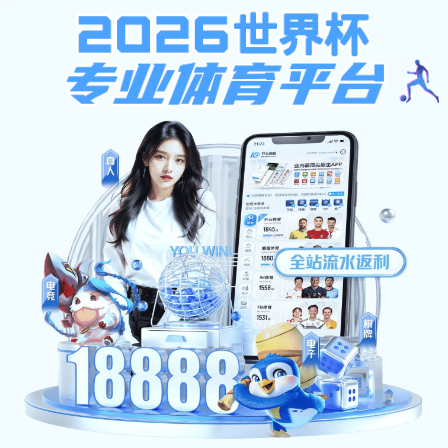
注册入口
星空体育入口
APP与网页版入
口｜畅享全球体育赛事与数据
服务
欢迎访问
星空体育入口
，提供全面覆盖足球、
篮球、电竞等项目的赛事资讯与数据内容， 支
持
APP下载
与
网页使用
，每日同步更新千场比
赛，聚焦热门体育内容， 助您轻松获取赛事动
态，掌握比赛节奏。