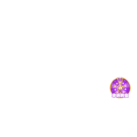
最后，从财政角度来看，通过交易获得资金固然重
要，但更重要的是如何将这些资金有效投入到其他合
适的人选身上，以确保球队能够持续保持竞争优势。
因此，在做出相关决定之前，需要仔细权衡各种利
弊。
4、转会可能性探讨
关于加纳乔与吉滕斯是否真的能成功转会，目前还存
在很多变数。一方面，如果有意向买家的确出现，并
且愿意支付符合双方期待的转会费，那么交易就有可
能迅速达成。同时，根据各家媒体报道，一些欧洲次
级联赛球队已经表达了对这两位年轻球员感兴趣，希
望借此来加强自己的阵容深度。