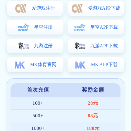
许多挑战。最近，一位切尔西的旧将公开建议俱乐部
考虑出售年轻球员加纳乔与吉滕斯，理由是他们在赛
场上的表现未能达到预期。这一提议引发了广泛讨
论，因为加纳乔和吉滕斯都是被寄予厚望的潜力股，
但在实际比赛中却表现平平。本文将从多个方面深入
分析这一建议，包括两名球员的现状、市场价值、对
球队未来的影响及其转会可能性，从而全面了解这一
话题。
1、加纳乔与吉滕斯的现状
加纳乔作为一名年轻前锋，曾被认为是未来之星。然
而，在本赛季，他在关键比赛中的表现却让人失望。
尽管他偶尔能够展现出个人能力，但整体发挥不稳
定，使得教练组对他的信任度逐渐下降。这种状态不