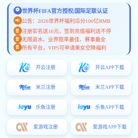
手机App
网页版
姆巴佩进球后与阿韦洛亚和解曾因
言论产生误会重归于好
2026-06-30 21:35
45 次阅读
首页
/
体育热点
在现代足球的舞台上，球员之间的关系往往受到媒体