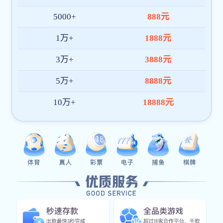
引发了一场舆论风暴。媒体对此进行了广泛报道，使
得两人的关系变得紧张。
随着时间推移，这种紧张关系并未得到缓解，反而因
为各自粉丝的评论愈演愈烈。一方面，姆巴佩希望能
够专注于自己的职业生涯，而另一方面，阿韦洛亚则
觉得自己有权表达对于年轻球员行为的看法。这种矛
盾使得双方都感到被误解，各自都有苦难言。
这种情况下，两位球员不再频繁互动，也很少在公共
场合提及彼此。这让原本可以通过沟通解决的问题愈
加复杂化。他们之间似乎建立起了一道无形的隔阂，
让所有人都感到遗憾。
2、言论引发争议
阿韦洛亚曾公开表示对姆巴佩某些行为的不满，他认