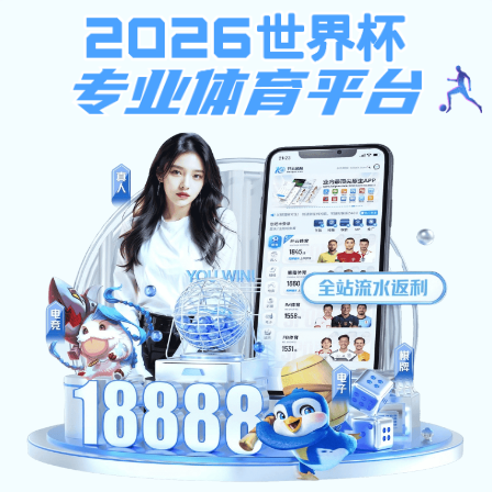
注册入口
星空体育入口
APP与网页版入
口｜畅享全球体育赛事与数据
服务
欢迎访问
星空体育入口
，提供全面覆盖足球、
篮球、电竞等项目的赛事资讯与数据内容， 支
持
APP下载
与
网页使用
，每日同步更新千场比
赛，聚焦热门体育内容， 助您轻松获取赛事动
态，掌握比赛节奏。