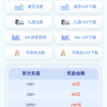
和公众情绪的影响。姆巴佩与阿韦洛亚之间的误会正
是一个典型案例。因言论产生的不快，让两位球员在
一段时间内陷入了僵局。然而，在姆巴佩进球后，他
们选择了重归于好，这不仅展现了他们作为职业运动
员的成熟，也突显了体育精神中的包容与理解。本文
将从四个方面详细探讨姆巴佩与阿韦洛亚如何化解误
会，重建友谊，包括事件背景、言论引发的争议、和
解过程以及对足球文化的影响。
1、事件背景分析
姆巴佩与阿韦洛亚之间的故事始于一场重要比赛。在
这场比赛中，姆巴佩以出色的表现帮助球队取得胜
利，其个人风采令人瞩目。然而，在赛后的采访中，
阿韦洛亚对姆巴佩的一些行为提出了质疑，这无意中